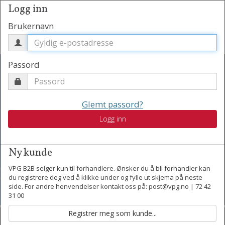
Logg inn
Brukernavn
Passord
Glemt passord?
Vårens nyheter har
Logg inn
ankommet
Ny kunde
VPG B2B selger kun til forhandlere. Ønsker du å bli forhandler kan
du registrere deg ved å klikke under og fylle ut skjema på neste
side. For andre henvendelser kontakt oss på: post@vpg.no | 72 42
31 00
Kontakt oss
Motta nyheter per epost.