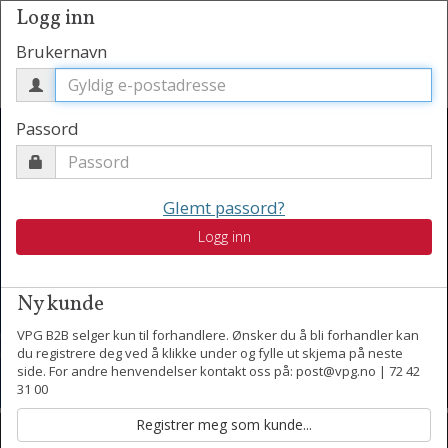
Logg inn
Brukernavn
Passord
Glemt passord?
Vårens nyheter har
Logg inn
ankommet
Ny kunde
VPG B2B selger kun til forhandlere. Ønsker du å bli forhandler kan
du registrere deg ved å klikke under og fylle ut skjema på neste
side. For andre henvendelser kontakt oss på: post@vpg.no | 72 42
31 00
Kontakt oss
Motta nyheter per epost.