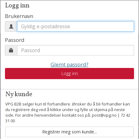
Logg inn
Brukernavn
Passord
Glemt passord?
Vårens nyheter har
Logg inn
ankommet
Ny kunde
VPG B2B selger kun til forhandlere. Ønsker du å bli forhandler kan
du registrere deg ved å klikke under og fylle ut skjema på neste
side. For andre henvendelser kontakt oss på: post@vpg.no | 72 42
31 00
Kontakt oss
Motta nyheter per epost.