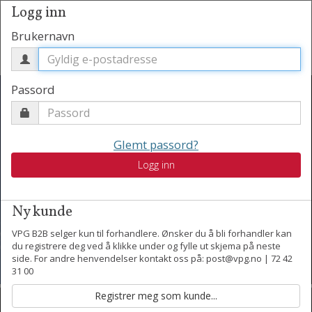
Logg inn
Brukernavn
Passord
Glemt passord?
Vårens nyheter har
Logg inn
ankommet
Ny kunde
VPG B2B selger kun til forhandlere. Ønsker du å bli forhandler kan
du registrere deg ved å klikke under og fylle ut skjema på neste
side. For andre henvendelser kontakt oss på: post@vpg.no | 72 42
31 00
Kontakt oss
Motta nyheter per epost.