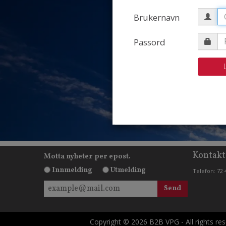
V
Brukernavn
Passord
Kontakt
Motta nyheter per epost.
Innmelding
Utmelding
Telefon: 72 
Copyright © 2026 B2B VPG - All rights re