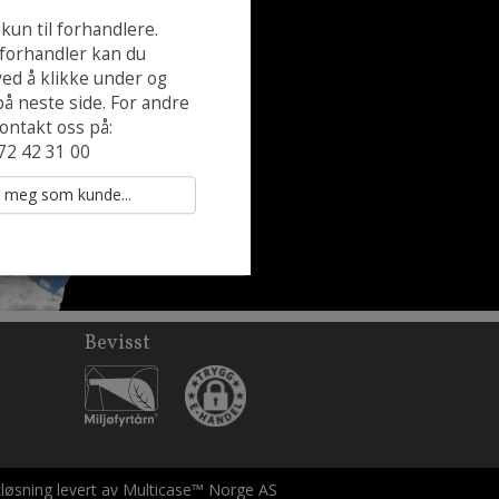
et
kun til forhandlere.
 forhandler kan du
ved å klikke under og
på neste side. For andre
ntakt oss på:
72 42 31 00
Bevisst
kløsning
levert av
Multicase™ Norge AS