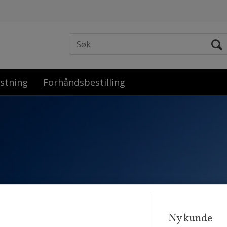
stning
Forhåndsbestilling
Ny kunde