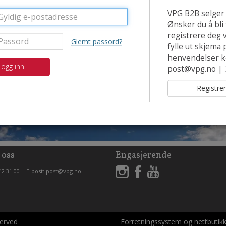
årens nyheter har ankomm
VPG B2B selger 
Ønsker du å bli
registrere deg 
Glemt passord?
fylle ut skjema 
henvendelser ko
Logg inn
post@vpg.no | 
 oss
Engasjerende
42 31 00 | E-post: post@vpg.no
served
Forretningssystem
og
nettbutik