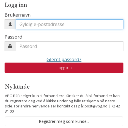
Logg inn
Brukernavn
Passord
Glemt passord?
Vårens nyheter har
Logg inn
ankommet
Ny kunde
VPG B2B selger kun til forhandlere. Ønsker du å bli forhandler kan
du registrere deg ved å klikke under og fylle ut skjema på neste
side. For andre henvendelser kontakt oss på: post@vpg.no | 72 42
31 00
Kontakt oss
Motta nyheter per epost.